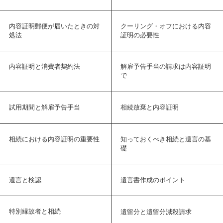
内容証明郵便が届いたときの対
クーリング・オフにおける内容
処法
証明の必要性
内容証明と消費者契約法
解雇予告手当の請求は内容証明
で
試用期間と解雇予告手当
相続放棄と内容証明
相続における内容証明の重要性
知っておくべき相続と遺言の基
礎
遺言と検認
遺言書作成のポイント
特別縁故者と相続
遺留分と遺留分減殺請求