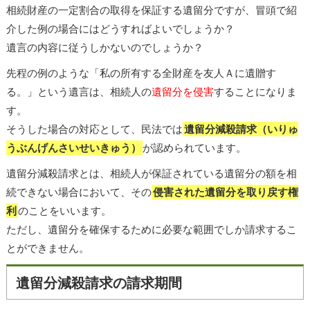
相続財産の一定割合の取得を保証する遺留分ですが、冒頭で紹
介した例の場合にはどうすればよいでしょうか？
遺言の内容に従うしかないのでしょうか？
先程の例のような「私の所有する全財産を友人Ａに遺贈す
る。」という遺言は、相続人の
遺留分を侵害
することになりま
す。
そうした場合の対応として、民法では
遺留分減殺請求（いりゅ
うぶんげんさいせいきゅう）
が認められています。
遺留分減殺請求とは、相続人が保証されている遺留分の額を相
続できない場合において、その
侵害された遺留分を取り戻す権
利
のことをいいます。
ただし、遺留分を確保するために必要な範囲でしか請求するこ
とができません。
遺留分減殺請求の請求期間