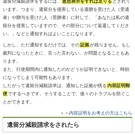
遺留分減殺請求をするには、
意思表示をすれば足りる
とされて
います。つまり、遺留分を侵害している遺贈を受けた人（受遺
者）や贈与を受けた人（受贈者）に対して、「あなたは私の遺
留分を侵害していますので、その部分について返還してくださ
い。」などと通知すればよいことになります。
しかし、ただ通知するだけでは、その
証拠
が残りません。もし
裁判になったときに、言った言わない、が問題となることもあ
ります。
また、行使期間内に通知したのかどうか証明できないと、時効
になってしまう可能性もあります。
したがって遺留分減殺請求は、通知した証拠が残る
内容証明郵
便
でするべきです。そうすることで、後々のトラブルを防ぐこ
とができます。
＞＞
内容証明をお考えの方はこちら
遺留分減殺請求をされたら