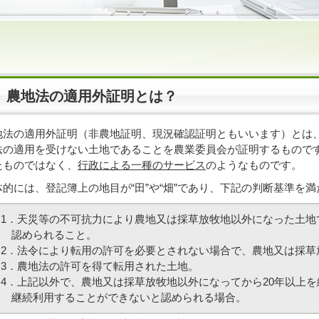
農地法の適用外証明とは？
地法の適用外証明（非農地証明、現況確認証明ともいいます）とは
法の適用を受けない土地であることを農業委員会が証明するもので
たものではなく、
行政による一種のサービス
のようなものです。
体的には、登記簿上の地目が“田”や“畑”であり、下記の判断基準を
1．天災等の不可抗力により農地又は採草放牧地以外になった土地
認められること。
2．法令により転用の許可を必要とされない場合で、農地又は採草
3．農地法の許可を得て転用された土地。
4．上記以外で、農地又は採草放牧地以外になってから20年以上を
継続利用することができないと認められる場合。