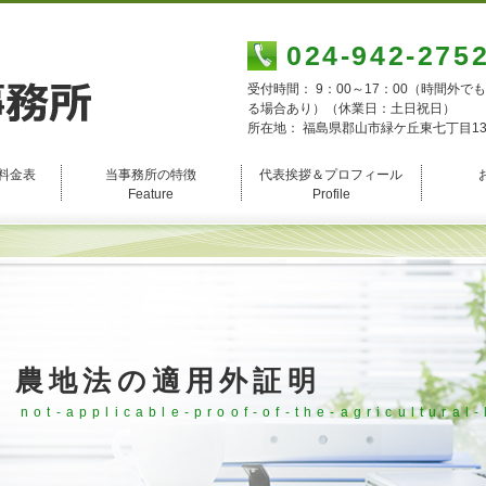
024-942-275
受付時間： 9：00～17：00（時間外で
る場合あり）（休業日：土日祝日）
所在地： 福島県郡山市緑ケ丘東七丁目13
料金表
当事務所の特徴
代表挨拶＆プロフィール
Feature
Profile
農地法の適用外証明
not-applicable-proof-of-the-agricultural