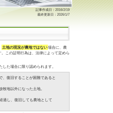
記事作成日：2016/2/19
最終更新日：2026/1/7
、
土地の現況が農地ではない
場合に、農
す。この証明行為は、法律によって定めら
満たした場合に限り認められます。
で、復旧することが困難であると
放牧地以外になった土地。
経過し、復旧しても農地として