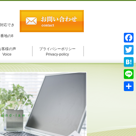
2
も対応でき
番地の8
F
お客様の声
プライバシーポリシー
Voice
Privacy-policy
a
T
c
w
H
e
i
a
L
b
t
t
i
o
共
t
e
n
o
有
e
n
e
k
-land-law
r
a