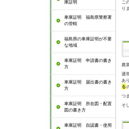
庫証明
こ
り
車庫証明 福島県警察署
の管轄
福島県の車庫証明が不要
な地域
車庫証明 申請書の書き
農
方
通
あ
車庫証明 届出書の書き
る
方
つ
車庫証明 所在図・配置
そ
図の書き方
車庫証明 自認書・使用