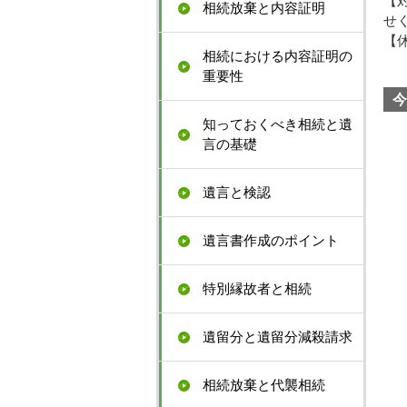
【
相続放棄と内容証明
せ
【
相続における内容証明の
重要性
今
知っておくべき相続と遺
言の基礎
遺言と検認
遺言書作成のポイント
特別縁故者と相続
遺留分と遺留分減殺請求
相続放棄と代襲相続